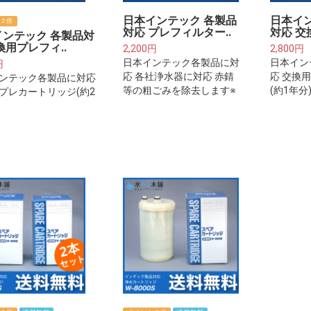
日本インテック 各製品
日本イ
２倍
対応 プレフィルター..
対応 交
インテック 各製品対
換用プレフィ..
2,200円
2,800円
日本インテック各製品に対
日本イン
円
応 各社浄水器に対応 赤錆
応 交換
ンテック各製品に対応
等の粗ごみを除去します※
(約1年分
プレカートリッジ(約2
ご注意下さい※プレフィル
プレフィ
※ご注意下さい※プレフ
ターは整水器・浄水器本体
浄水器本
ーは整水器・浄水器本
に取り付けるフィルターカ
ィルター
り付けるフィルターカ
ートリッジではございませ
ございま
ッジではございませ
ん。