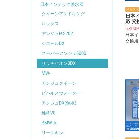
日本インテック整水器
ポイント
クイーンアンドキング
日本
応 交
ルックス
5,400
アンジュFC-202
日本イ
交換用
シエールDX
年分)
ィルタ
スーパーアンジュ6000
体に取
リッチイオンθDX
ートリ
ん。
MW-
アンジュクイーン
ビバルスウォーター
アンジュDX(銘水)
純粋V8
BMW Jr.
リースキン