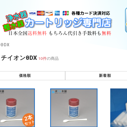
ΘDX
チイオンθDX
10件
の商品
価格順
新着順