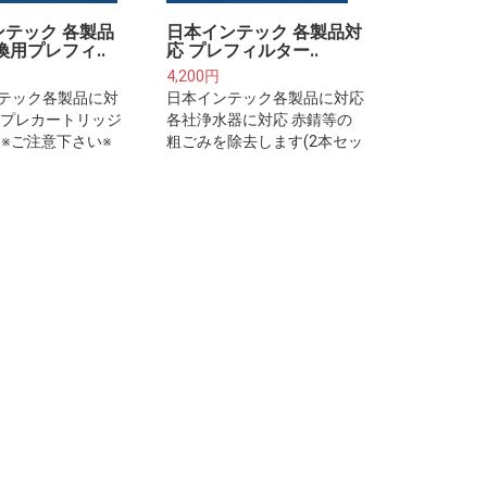
ンテック 各製品
日本インテック 各製品対
換用プレフィ..
応 プレフィルター..
4,200円
テック各製品に対
日本インテック各製品に対応
用プレカートリッジ
各社浄水器に対応 赤錆等の
)※ご注意下さい※
粗ごみを除去します(2本セッ
ルターは整水器・
ト)※ご注意下さい※プレフィ
体に取り付けるフ
ルターは整水器・浄水器本体
カートリッジでは
に取り付けるフィルターカー
せん。
トリッジではございません。