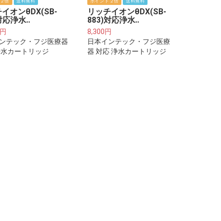
２倍
送料無料
ポイント２倍
送料無料
イオンθDX(SB-
リッチイオンθDX(SB-
対応浄水..
883)対応浄水..
0円
8,300円
ンテック・フジ医療器
日本インテック・フジ医療
浄水カートリッジ
器 対応 浄水カートリッジ
0S 2本セット
W8000S