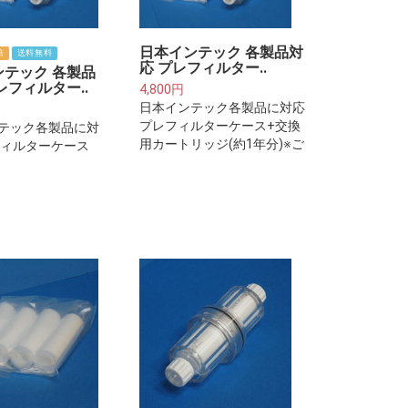
日本インテック 各製品対
倍
送料無料
応 プレフィルター..
ンテック 各製品
レフィルター..
4,800円
日本インテック各製品に対応
プレフィルターケース+交換
テック各製品に対
用カートリッジ(約1年分)※ご
フィルターケース
注意下さい※プレフィルター
カートリッジ(約2
は整水器・浄水器本体に取り
ご注意下さい※プレ
付けるフィルターカートリッ
ーは整水器・浄水
ジではございません。
取り付けるフィル
トリッジではござ
。