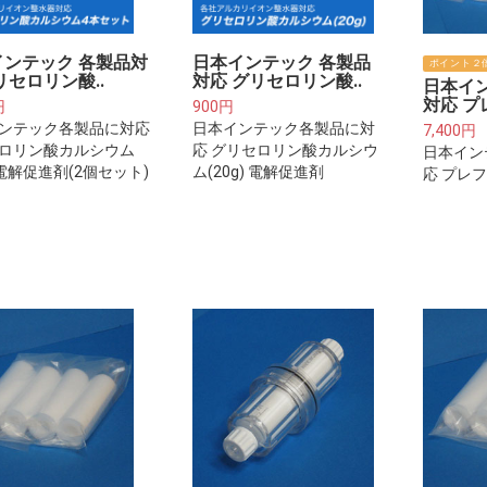
インテック 各製品対
日本インテック 各製品
ポイント２
リセロリン酸..
対応 グリセロリン酸..
日本イ
対応 プ
円
900円
ンテック各製品に対応
日本インテック各製品に対
7,400円
ロリン酸カルシウム
応 グリセロリン酸カルシウ
日本イン
) 電解促進剤(2個セット)
ム(20g) 電解促進剤
応 プレ
+交換用
年分)※
フィルタ
器本体に
ターカー
いません