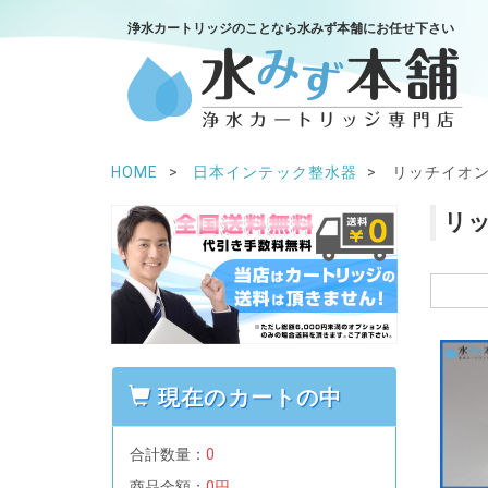
浄水カートリッジのことなら水みず本舗にお任せ下さい
HOME
日本インテック整水器
リッチイオン
リッ
現在のカートの中
合計数量：
0
商品金額：
0円