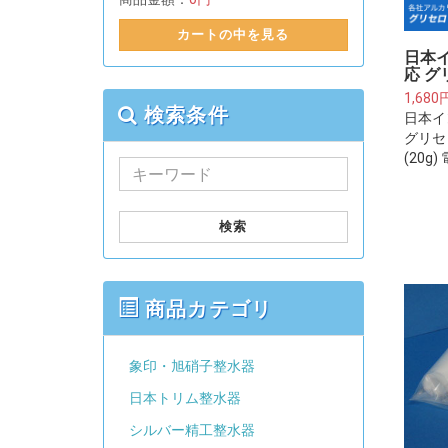
カートの中を見る
日本
応 グ
1,680
検索条件
日本イ
グリセ
(20g
検索
商品カテゴリ
象印・旭硝子整水器
日本トリム整水器
シルバー精工整水器