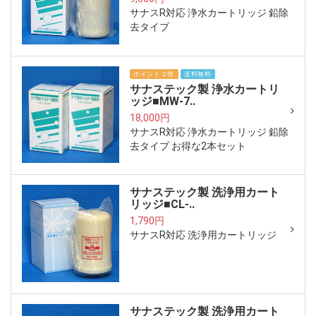
サナスR対応 浄水カートリッジ 鉛除
去タイプ
ポイント２倍
送料無料
サナステック製 浄水カートリ
ッジ■MW-7..
18,000円
サナスR対応 浄水カートリッジ 鉛除
去タイプ お得な2本セット
サナステック製 洗浄用カート
リッジ■CL-..
1,790円
サナスR対応 洗浄用カートリッジ
サナステック製 洗浄用カート