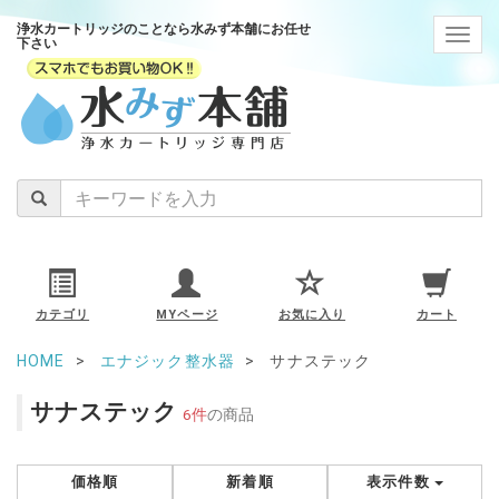
浄水カートリッジのことなら水みず本舗にお任せ
navig
下さい
カテゴリ
MYページ
お気に入り
カート
HOME
エナジック整水器
サナステック
サナステック
6件
の商品
価格順
新着順
表示件数