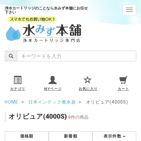
浄水カートリッジのことなら水みず本舗にお任せ
navig
下さい
カテゴリ
MYページ
お気に入り
カート
HOME
日本インテック整水器
オリピュア(4000S)
オリピュア(4000S)
8件
の商品
価格順
新着順
表示件数