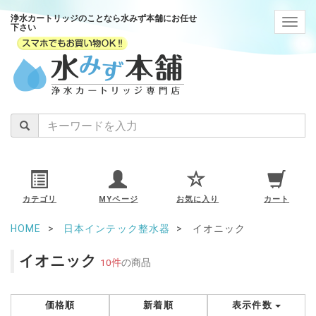
浄水カートリッジのことなら水みず本舗にお任せ
navig
下さい
カテゴリ
MYページ
お気に入り
カート
HOME
日本インテック整水器
イオニック
イオニック
10件
の商品
価格順
新着順
表示件数