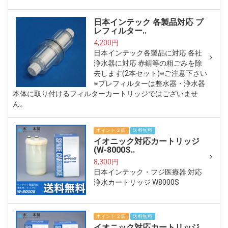
日本インテック 各製品対応 プ
レフィルター..
4,200円
日本インテック各製品に対応 各社
浄水器に対応 赤錆等の粗ごみを除
去します(2本セット)※ご注意下さい
※プレフィルターは整水器・浄水器
本体に取り付けるフィルターカートリッジではございませ
ん。
ポイント２倍
送料無料
イオニック対応カートリッジ
(W-8000S..
8,300円
日本インテック・フジ医療器 対応
浄水カートリッジ W8000S
ポイント２倍
送料無料
イオニック対応カートリッジ