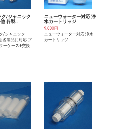
ック/ジャニック
ニューウォーター対応 浄
 他 各製..
水カートリッジ
9,600円
ク/ジャニック
ニューウォーター対応 浄水
 他 各製品に対応 プ
カートリッジ
ターケース+交換
リッジ(約1年分)※
さい※プレフィル
水器・浄水器本体
けるフィルターカ
ジではございませ