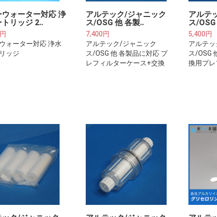
ーウォーター対応 浄
アルテック/ジャニック
アルテ
トリッジ 2..
ス/OSG 他 各製..
ス/OSG
0円
7,400円
5,400円
ウォーター対応 浄水
アルテック/ジャニック
アルテッ
リッジ
ス/OSG 他 各製品に対応 プ
ス/OSG
レフィルターケース+交換
換用プレ
用カートリッジ(約2年分)※
リッジ(
ご注意下さい※プレフィル
さい※プ
ターは整水器・浄水器本体
水器・浄
に取り付けるフィルターカ
けるフィ
ートリッジではございませ
ジではご
ん。