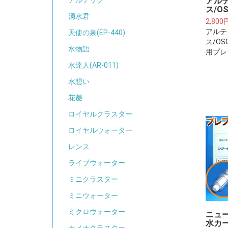
アル
アルテック
ス/OS
湧水君
2,800
アルテ
天使の泉(EP-440)
ス/OS
水物語
用プレ
ジ(約
水達人(AR-011)
プレフ
水想い
水器本
ターカ
花菱
ません
ロイヤルクラスター
ロイヤルウォーター
レンス
ライブウォーター
ミニクラスター
ミニウォーター
ミクロウォーター
ニュ
水カー