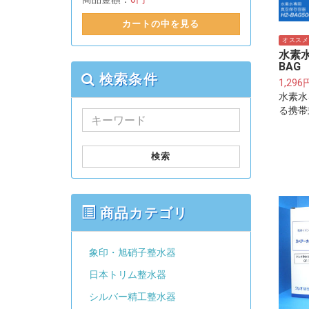
カートの中を見る
オススメ
水素水
BAG 
検索条件
1,296
水素水
る携帯
検索
商品カテゴリ
象印・旭硝子整水器
日本トリム整水器
シルバー精工整水器