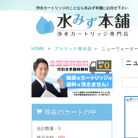
浄水カートリッジのことなら水みず本舗にお任せ下さい
HOME
アルテック整水器
ニューウォータ
ニ
現在のカートの中
合計数量：
0
商品金額：
0円