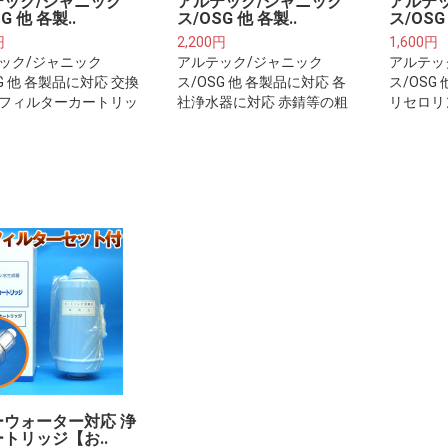
テック/ジャニック
アルテック/ジャニック
アルテ
G 他 各製..
ス/OSG 他 各製..
ス/OSG
円
2,200円
1,600円
ック/ジャニック
アルテック/ジャニック
アルテッ
G 他 各製品に対応 交換
ス/OSG 他 各製品に対応 各
ス/OSG
フィルターカートリッ
社浄水器に対応 赤錆等の粗
リセロリ
1年分)※ご注意下さい※
ごみを除去します(2本セッ
(20g)
ィルターは整水器・浄
ト)※ご注意下さい※プレフ
ト)
体に取り付けるフィル
ィルターは整水器・浄水器
ートリッジではござい
本体に取り付けるフィルタ
。
ーカートリッジではござい
ません。
ーウォーター対応 浄
トリッジ【お..