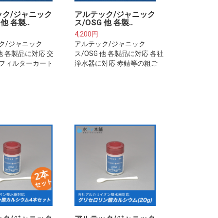
ック/ジャニック
アルテック/ジャニック
 他 各製..
ス/OSG 他 各製..
4,200円
ク/ジャニック
アルテック/ジャニック
 他 各製品に対応 交
ス/OSG 他 各製品に対応 各社
フィルターカート
浄水器に対応 赤錆等の粗ご
約2年分)※ご注意下
みを除去します※ご注意下さ
レフィルターは整
い※プレフィルターは整水
水器本体に取り付
器・浄水器本体に取り付ける
ルターカートリッ
フィルターカートリッジでは
ざいません。
ございません。