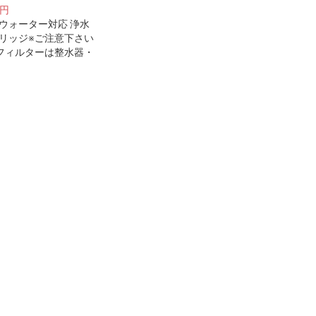
8円
ウォーター対応 浄水
リッジ※ご注意下さい
フィルターは整水器・
本体に取り付けるフィ
カートリッジではござ
ん。