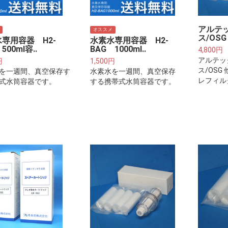
アルテ
オススメ
ス/OSG
専用容器 H2-
水素水専用容器 H2-
500ml容..
BAG 1000ml..
4,800円
アルテッ
円
1,500円
ス/OSG
を一週間、真空保存す
水素水を一週間、真空保存
レフィル
式水筒容器です。
する携帯式水筒容器です。
用カート
ご注意下
ターは整
に取り付
ートリッ
ん。