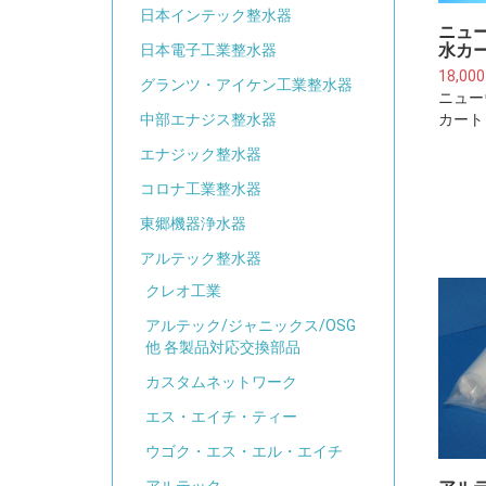
日本インテック整水器
ニュ
水カー
日本電子工業整水器
18,00
グランツ・アイケン工業整水器
ニュー
カート
中部エナジス整水器
エナジック整水器
コロナ工業整水器
東郷機器浄水器
アルテック整水器
クレオ工業
アルテック/ジャニックス/OSG
他 各製品対応交換部品
カスタムネットワーク
エス・エイチ・ティー
ウゴク・エス・エル・エイチ