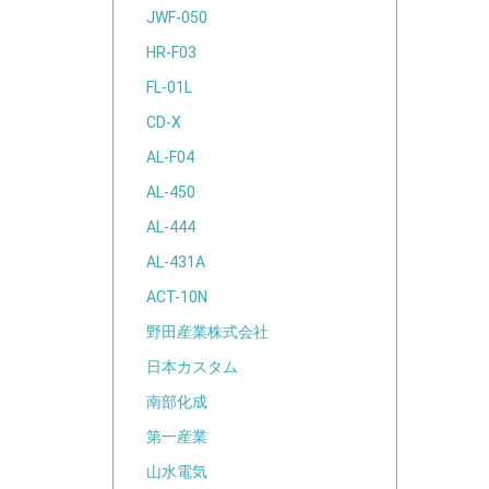
JWF-050
HR-F03
FL-01L
CD-X
AL-F04
AL-450
AL-444
AL-431A
ACT-10N
野田産業株式会社
日本カスタム
南部化成
第一産業
山水電気