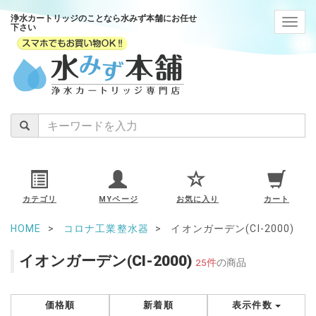
浄水カートリッジのことなら水みず本舗にお任せ
navig
下さい
カテゴリ
MYページ
お気に入り
カート
HOME
コロナ工業整水器
イオンガーデン(CI-2000)
イオンガーデン(CI-2000)
25件
の商品
価格順
新着順
表示件数