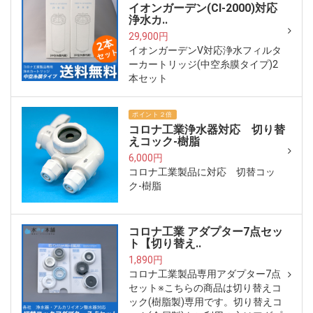
イオンガーデン(CI-2000)対応
浄水カ..
29,900円
イオンガーデンV対応浄水フィルタ
ーカートリッジ(中空糸膜タイプ)2
本セット
ポイント２倍
コロナ工業浄水器対応 切り替
えコック-樹脂
6,000円
コロナ工業製品に対応 切替コッ
ク-樹脂
コロナ工業 アダプター7点セッ
ト【切り替え..
1,890円
コロナ工業製品専用アダプター7点
セット※こちらの商品は切り替えコ
ック(樹脂製)専用です。切り替えコ