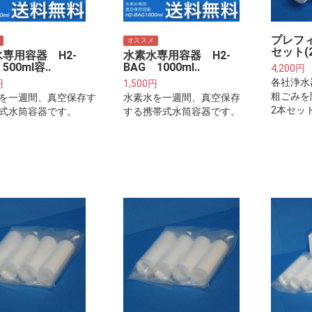
プレフ
オススメ
セット(
専用容器 H2-
水素水専用容器 H2-
500ml容..
BAG 1000ml..
4,200円
各社浄水
円
1,500円
粗ごみを
を一週間、真空保存す
水素水を一週間、真空保存
2本セッ
式水筒容器です。
する携帯式水筒容器です。
プレフィ
浄水器本
ィルター
ございま