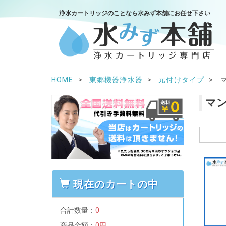
浄水カートリッジのことなら水みず本舗にお任せ下さい
HOME
東郷機器浄水器
元付けタイプ
マ
現在のカートの中
合計数量：
0
商品金額：
0円