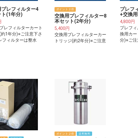
用プレフィルター4
プレフ
ポイント２倍
ト(1年分)
+交換用
交換用プレフィルター8
本セット(2年分)
円
4,800円
プレフィルターカート
プレフィ
5,400円
(約1年分)※ご注意下さ
換用カー
交換用プレフィルターカー
レフィルターは整水
分)※ご
トリッジ(約2年分)※ご注意
水器本体に取り付ける
ィルター
下さい※プレフィルターは
ターカートリッジでは
本体に取
整水器・浄水器本体に取り
ません。
ーカート
付けるフィルターカートリ
ません。
ッジではございません。
ポイント２倍
送料無料