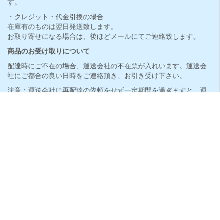
す。
・クレジット・代金引換の場合
在庫有のものは翌日発送致します。
お取り寄せになる場合は、後ほどメールにてご連絡致します。
商品のお受け取りについて
配達時にご不在の場合、運送会社の不在票が入れいます。運送会
社にご都合の良い日時をご連絡頂き、お引き受け下さい。
注意：運送会社に再配達の依頼をせず一定期間を過ぎますと、運
送会社の規定に沿い荷物は引き上げとなります。
商品引き上げになった場合、引き上げに掛かった送料、発送の際
の送料両方をご負担頂くことになります。
必ず再配達のご依頼をお願い致します。
返品について
商品が到着しましたら、ご注文の商品を間違いないか必ずご確認
下さい。
発送の間違い、初期不良に関しては、修理・新品交換で対応させ
て頂きます。
詳しくはこちら »