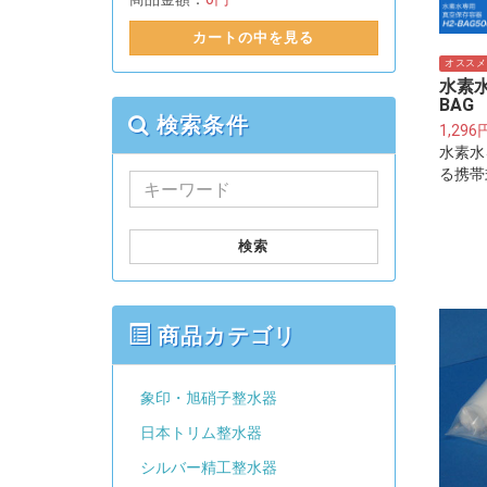
カートの中を見る
オススメ
水素水
BAG 
検索条件
1,296
水素水
る携帯
検索
商品カテゴリ
象印・旭硝子整水器
日本トリム整水器
シルバー精工整水器