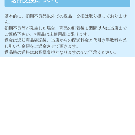
返品交換について
基本的に、初期不良品以外での返品・交換は取り扱っておりませ
ん。
初期不良等が発生した場合、商品の到着後１週間以内に当店まで
ご連絡下さい。※商品は未使用品に限ります。
返金は返却商品確認後、当店からの配送料金と代引き手数料を差
し引いた金額をご返金させて頂きます。
返品時の送料はお客様負担となりますのでご了承ください。
通信販売はクーリングオフ対象外となります
クーリングオフについてはこちらをご覧ください
※ご注文後・発送後の注文キャンセル、音信不通、受取拒否、長期
不在等があった場合、以降のご注文をお断りする場合がございま
す。
詳しくはこちら »
個人情報の保護について
個人情報については、最大限の注意を払って管理しております。