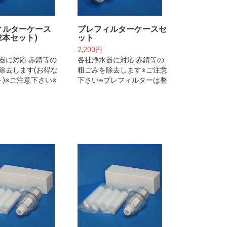
ィルターケース
プレフィルターケースセ
2本セット)
ット
2,200円
器に対応 赤錆等の
各社浄水器に対応 赤錆等の
除去します(お得な
粗ごみを除去します※ご注意
ト)※ご注意下さい※
下さい※プレフィルターは整
ルターは整水器・
水器・浄水器本体に取り付け
体に取り付けるフ
るフィルターカートリッジで
カートリッジでは
はございません。
せん。