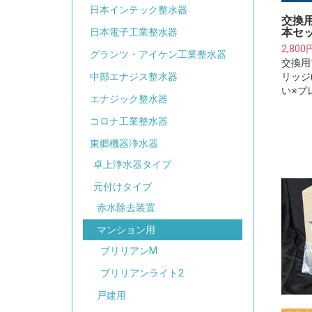
日本インテック整水器
交換
本セッ
日本電子工業整水器
2,800
グランツ・アイケン工業整水器
交換用
リッジ
中部エナジス整水器
い※プ
エナジック整水器
器・浄
フィル
コロナ工業整水器
ござい
東郷機器浄水器
卓上浄水器タイプ
元付けタイプ
赤水除去装置
マンション用
ブリリアンM
ブリリアンライト2
戸建用