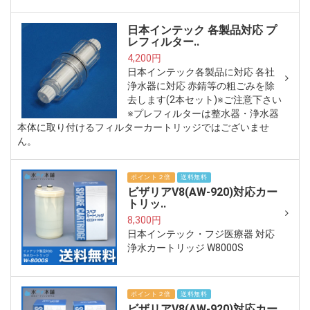
日本インテック 各製品対応 プ
レフィルター..
4,200円
日本インテック各製品に対応 各社
浄水器に対応 赤錆等の粗ごみを除
去します(2本セット)※ご注意下さい
※プレフィルターは整水器・浄水器
本体に取り付けるフィルターカートリッジではございませ
ん。
ポイント２倍
送料無料
ビザリアV8(AW-920)対応カー
トリッ..
8,300円
日本インテック・フジ医療器 対応
浄水カートリッジ W8000S
ポイント２倍
送料無料
ビザリアV8(AW-920)対応カー