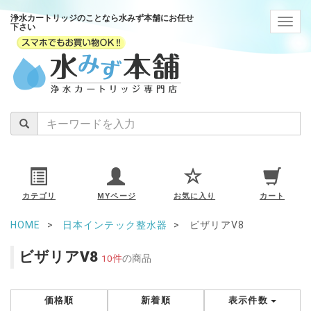
浄水カートリッジのことなら水みず本舗にお任せ
navig
下さい
カテゴリ
MYページ
お気に入り
カート
HOME
日本インテック整水器
ビザリアV8
ビザリアV8
10件
の商品
価格順
新着順
表示件数