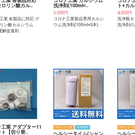
ナ工業 各製品対応
コロナ工業 カルシウム
コロナ
ロリン酸カル..
洗浄剤(100ml×..
ト+カル
3,500円
4,350円
工業 各製品に対応 グ
コロナ工業製品専用カルシ
洗浄瓶セ
リン酸カルシウム
ウム洗浄剤(100ml×3本)
洗浄剤の
) 電解促進剤
工業 アダプター11
ポイント２倍
送料無料
ポイント２
ト【切り替..
ヘルシータイム(シャン
ヘルシ