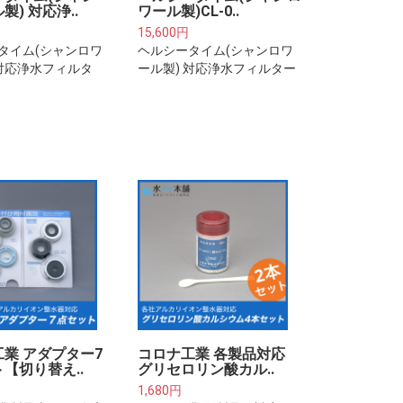
製) 対応浄..
ワール製)CL-0..
15,600円
タイム(シャンロワ
ヘルシータイム(シャンロワ
 対応浄水フィルタ
ール製) 対応浄水フィルター
リッジ 2本セット
カートリッジ(中空糸膜タイ
プ)
業 アダプター7
コロナ工業 各製品対応
【切り替え..
グリセロリン酸カル..
1,680円