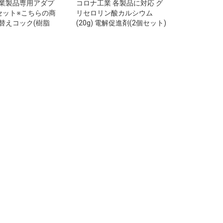
業製品専用アダプ
コロナ工業 各製品に対応 グ
セット※こちらの商
リセロリン酸カルシウム
替えコック(樹脂
(20g) 電解促進剤(2個セット)
です。切り替えコッ
製)をご利用の方は
ーセット11点セッ
用ください