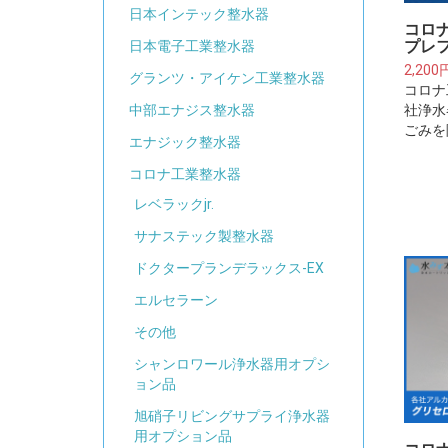
日本インテック整水器
コロ
プレフ
日本電子工業整水器
2,200
グランツ・アイケン工業整水器
コロナ
社浄水
中部エナジス整水器
ごみを
エナジック整水器
ト)※
ルター
コロナ工業整水器
に取り
レベラックjr.
トリッ
サナステック製整水器
ドクタープランデラックス-EX
エルセラーン
その他
シャンロワール浄水器用オプシ
ョン品
旭硝子リビングサプライ浄水器
用オプション品