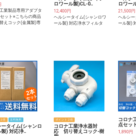
ロワール製)CL-0..
ロワール
円
工業製品専用アダプタ
12,400円
21,500円
点セット※こちらの商品
ヘルシータイム(シャンロワ
ヘルシー
替えコック(金属製)専
ール製) 対応浄水フィルタ
ール製)
。切り替えコック(樹
ーカートリッジ(鉛除去タイ
ーカート
をご利用の方はアダプ
プ)
ット7点セットをご利
さい
コロナ工
２倍
送料無料
ポイント２倍
点セット
シータイム(シャンロ
コロナ工業浄水器対
製) 対応浄..
応 切り替えコック-樹
1,890円