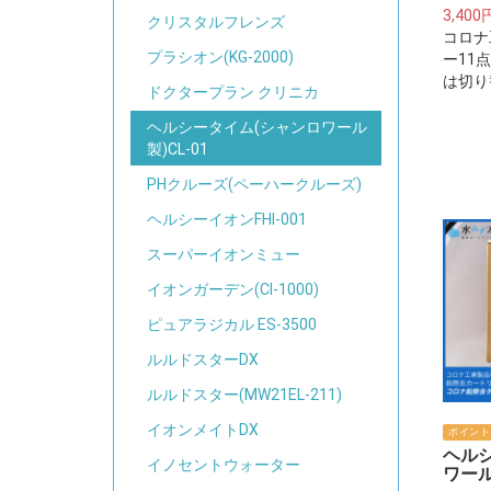
3,400
クリスタルフレンズ
コロナ
プラシオン(KG-2000)
ー11
は切り
ドクタープラン クリニカ
用です
脂製)
ヘルシータイム(シャンロワール
ターセ
製)CL-01
用くだ
PHクルーズ(ペーハークルーズ)
ヘルシーイオンFHI-001
スーパーイオンミュー
イオンガーデン(CI-1000)
ピュアラジカル ES-3500
ルルドスターDX
ルルドスター(MW21EL-211)
イオンメイトDX
ポイント
ヘル
イノセントウォーター
ワール