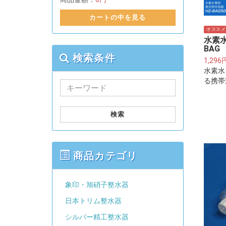
カートの中を見る
オススメ
水素水
BAG 
検索条件
1,296
水素水
る携帯
検索
商品カテゴリ
象印・旭硝子整水器
日本トリム整水器
シルバー精工整水器