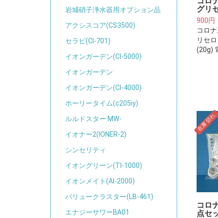
コロ
グリセ
岩城硝子浄水器用オプション品
900円
アクシスコア(CS3500)
コロナ
リセロ
セラビ(CI-701)
(20g
イオンガーデン(CI-5000)
イオンガーデン
イオンガーデン(CI-4000)
ホーリータイム(c205iy)
在庫切れ
ルルドスター MW-
イオナー2(IONER-2)
シンセリティ
イオングリーン(TI-1000)
イオンメイト(AI-2000)
バリュークラスター(LB-461)
コロナ
エナジーサワーBA01
点セッ