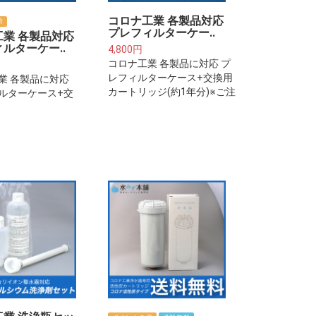
コロナ工業 各製品対応
倍
プレフィルターケー..
工業 各製品対応
ルターケー..
4,800円
コロナ工業 各製品に対応 プ
レフィルターケース+交換用
業 各製品に対応
カートリッジ(約1年分)※ご注
ルターケース+交
意下さい※プレフィルターは
トリッジ(約2年
整水器・浄水器本体に取り付
注意下さい※プレフ
けるフィルターカートリッジ
は整水器・浄水器
ではございません。
り付けるフィルタ
リッジではござい