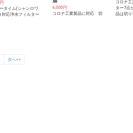
脂
コロナ工
0円
6,000円
ター7点
ータイム(シャンロワ
コロナ工業製品に対応 切
品は切り
) 対応浄水フィルター
替コック-樹脂
製)専用
リッジ(鉛除去タイ
ク(金属
本セット
アダプタ
トをご利
2
次へ>>