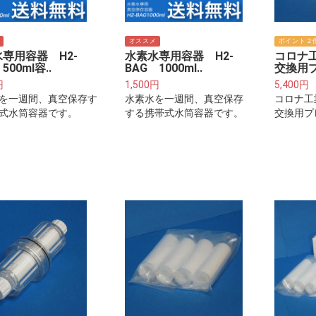
オススメ
ポイント２
専用容器 H2-
水素水専用容器 H2-
コロナ
500ml容..
BAG 1000ml..
交換用プ
円
1,500円
5,400円
を一週間、真空保存す
水素水を一週間、真空保存
コロナ工
式水筒容器です。
する携帯式水筒容器です。
交換用プ
トリッジ
下さい※
整水器・
付けるフ
ッジでは