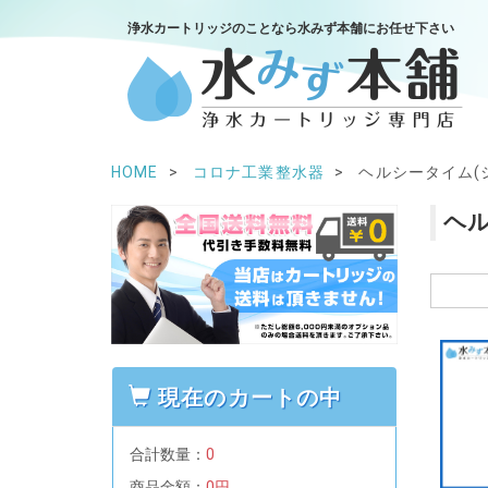
浄水カートリッジのことなら水みず本舗にお任せ下さい
HOME
コロナ工業整水器
ヘルシータイム(シ
ヘル
現在のカートの中
合計数量：
0
商品金額：
0円