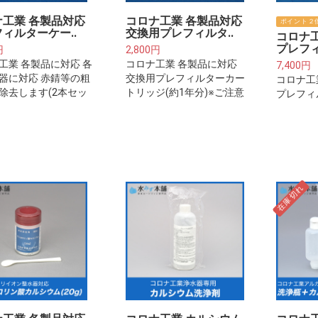
ナ工業 各製品対応
コロナ工業 各製品対応
ポイント２
ィルターケー..
交換用プレフィルタ..
コロナ
プレフィ
円
2,800円
工業 各製品に対応 各
コロナ工業 各製品に対応
7,400円
器に対応 赤錆等の粗
交換用プレフィルターカー
コロナ工
除去します(2本セッ
トリッジ(約1年分)※ご注意
プレフィ
ご注意下さい※プレフィ
下さい※プレフィルターは
換用カー
は整水器・浄水器本体
整水器・浄水器本体に取り
分)※ご
付けるフィルターカー
付けるフィルターカートリ
ィルター
ジではございません。
ッジではございません。
本体に取
ーカート
ません。
在庫切れ