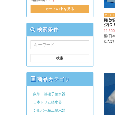
カートの中を見る
ポイント
極 対
ジ(C-5
検索条件
11,80
極(日
ただけ
+カル
検索
商品カテゴリ
象印・旭硝子整水器
日本トリム整水器
シルバー精工整水器