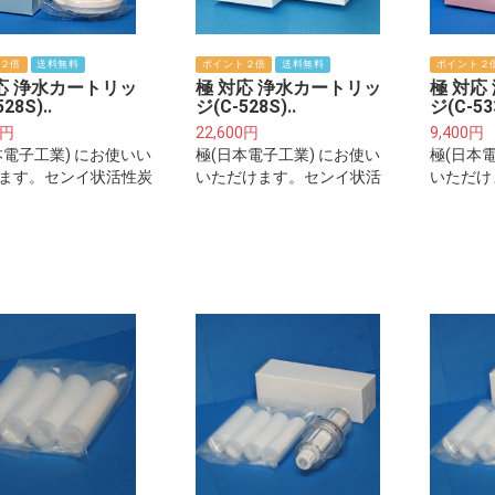
２倍
送料無料
ポイント２倍
送料無料
ポイント２
応 浄水カートリッ
極 対応 浄水カートリッ
極 対応
28S)..
ジ(C-528S)..
ジ(C-53
0円
22,600円
9,400円
本電子工業) にお使いい
極(日本電子工業) にお使い
極(日本
ます。センイ状活性炭
いただけます。センイ状活
いただけ
シウム添加筒
性炭+カルシウム添加筒(お
性炭
得な2本セット)