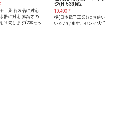
ジ(N-533)鉛..
円
子工業 各製品に対応
10,400円
水器に対応 赤錆等の
極(日本電子工業) にお使い
を除去します(2本セッ
いただけます。センイ状活
ご注意下さい※プレフィ
性炭+鉛除去機
は整水器・浄水器本体
付けるフィルターカー
ジではございません。