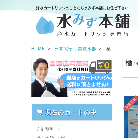
浄水カートリッジのことなら水みず本舗にお任せ下さい
HOME
日本電子工業整水器
極
極
1
在庫切れ
現在のカートの中
合計数量：
0
商品金額：
0円