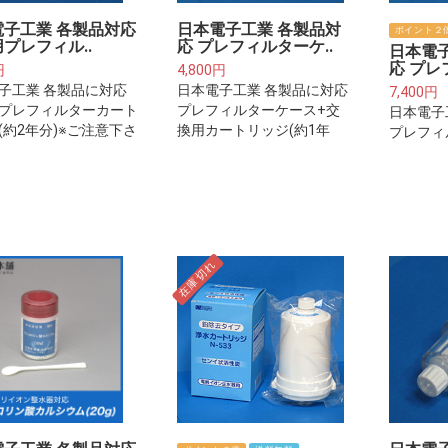
電子工業 各製品対応
日本電子工業 各製品対
ポイント２
プレフィル..
応 プレフィルターケ..
日本電
応 プレ
円
4,800円
子工業 各製品に対応
日本電子工業 各製品に対応
7,400円
プレフィルターカート
プレフィルターケース+交
日本電子
(約2年分)※ご注意下さ
換用カートリッジ(約1年
プレフィ
レフィルターは整水
分)※ご注意下さい※プレフ
換用カー
水器本体に取り付ける
ィルターは整水器・浄水器
分)※ご
ターカートリッジでは
本体に取り付けるフィルタ
ィルター
ません。
ーカートリッジではござい
本体に取
ません。
ーカート
ません。
在庫切れ