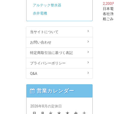
2,200
アルテック整水器
日本電
赤井電機
各社浄
粗ごみ
ト)※
ルター
当サイトについて
に取り
トリッ
お問い合わせ
特定商取引法に基づく表記
プライバシーポリシー
Q&A
営業カレンダー
2026年8月の定休日
日
月
火
水
木
金
土