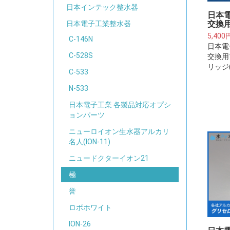
日本インテック整水器
日本
交換用
日本電子工業整水器
5,400
C-146N
日本電
C-528S
交換用
リッジ
C-533
い※プ
器・浄
N-533
フィル
日本電子工業 各製品対応オプシ
ござい
ョンパーツ
ニューロイオン生水器アルカリ
名人(ION-11)
ニュードクターイオン21
極
誉
ロボホワイト
ION-26