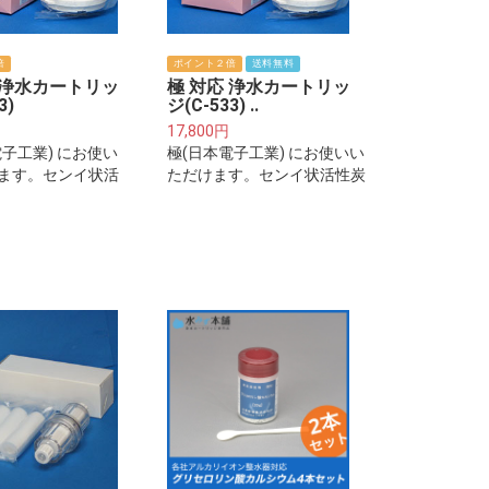
倍
ポイント２倍
送料無料
 浄水カートリッ
極 対応 浄水カートリッ
3)
ジ(C-533) ..
17,800円
電子工業) にお使い
極(日本電子工業) にお使いい
ます。センイ状活
ただけます。センイ状活性炭
(お得な2本セット)