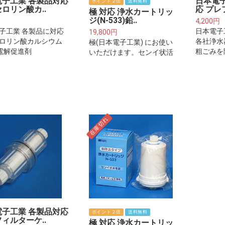
電子工業 各製品対応
日本電
ポイント２倍
送料無料
ロリン酸カ..
応 プレ
極 対応 浄水カートリッ
ジ(N-533)鉛..
4,200円
子工業 各製品に対応
日本電子
19,800円
ロリン酸カルシウム
各社浄水
極(日本電子工業) にお使い
) 電解促進剤
粗ごみを
いただけます。センイ状活
意下さい
性炭+鉛除去機能(お得な2
は整水器
本セット)
り付ける
リッジで
在庫切れ
電子工業 各製品対応
ポイント２倍
送料無料
ィルターケ..
極 対応 浄水カートリッ