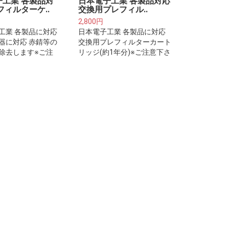
子工業 各製品対
日本電子工業 各製品対応
フィルターケ..
交換用プレフィル..
2,800円
工業 各製品に対応
日本電子工業 各製品に対応
器に対応 赤錆等の
交換用プレフィルターカート
除去します※ご注
リッジ(約1年分)※ご注意下さ
※プレフィルター
い※プレフィルターは整水
・浄水器本体に取
器・浄水器本体に取り付ける
フィルターカート
フィルターカートリッジでは
はございません。
ございません。