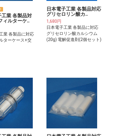
日本電子工業 各製品対応
倍
グリセロリン酸カ..
子工業 各製品対
フィルターケ..
1,680円
日本電子工業 各製品に対応
グリセロリン酸カルシウム
工業 各製品に対応
(20g) 電解促進剤(2個セット)
ルターケース+交
トリッジ(約1年
注意下さい※プレフ
は整水器・浄水器
り付けるフィルタ
リッジではござい